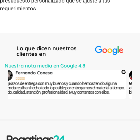
presupuesto personalizado que se ajuste a tus
requerimientos.
Lo que dicen nuestros
clientes en
Nuestra nota media en Google 4.8
ALEX





Unos grandes profesionales que hacen un trabajo impecable y con un
Es
mpo.
atención al público excelente. Me han dejado mi coche excepcionalmente
b
bien.
m