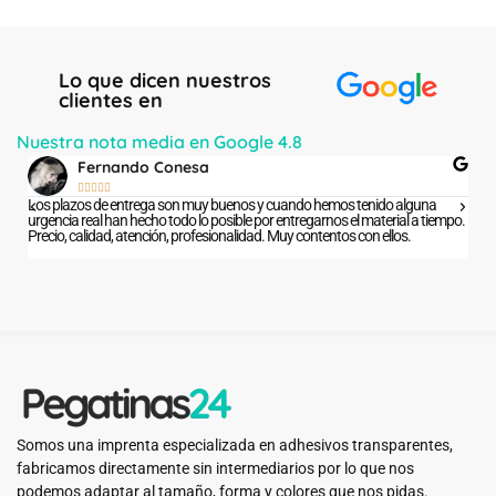
Lo que dicen nuestros
clientes en
Nuestra nota media en Google 4.8
ALEX





s tenido alguna
Unos grandes profesionales que hacen un trabajo impecable y
el material a tiempo.
atención al público excelente. Me han dejado mi coche excepc
s con ellos.
bien.
Somos una imprenta especializada en adhesivos transparentes,
fabricamos directamente sin intermediarios por lo que nos
podemos adaptar al tamaño, forma y colores que nos pidas.