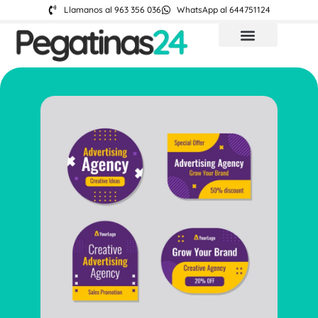
Llamanos al 963 356 036
WhatsApp al 644751124
Quienes somos